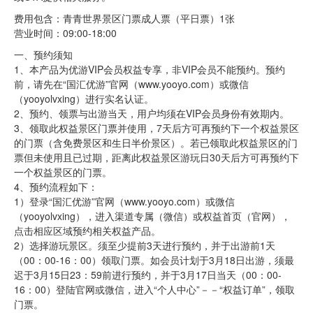
费用包含：青青世界景区门票成人票（平日票）1张
营业时间：09:00-18:00
一、预约须知
1、本产品为优游VIP会员权益专享，非VIP会员不能预约。预约
前，请先在“国汇优游”官网（www.yooyo.com）或微信
（yooyolvxing）进行实名认证。
2、预约、领票与出游当天，用户均须在VIP会员身份有效期内。
3、领取此权益景区门票并使用，7天后方可再预约下一个权益景区
的门票（含免费景区和生日半价景区）。若已领取此权益景区的门
票但未使用且已过期，距离此权益景区游玩日30天后方可再预约下
一个权益景区的门票。
4、预约流程如下：
1）登录“国汇优游”官网（www.yooyo.com）或微信
（yooyolvxing），进入渠道专属（微信）或权益首页（官网），
点击相应区域预约相关权益产品。
2）选择游玩景区。须至少提前3天进行预约，并于出游前1天
（00：00-16：00）领取门票。如会员计划于3月18日出游，须最
迟于3月15日23：59前进行预约，并于3月17日当天（00：00-
16：00）登陆官网或微信，进入“个人中心”－－“权益订单”，领取
门票。