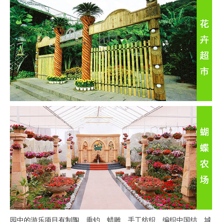
园中的游乐项目有制陶、垂钓、蜡雕、手工纺织、编织中国结、城