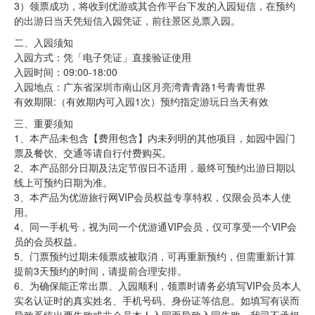
3）领票成功，将收到优游或其合作平台下发的入园短信，在预约
的出游日当天凭短信入园凭证，前往景区兑票入园。
二、入园须知
入园方式：凭「电子凭证」直接验证使用
入园时间：09:00-18:00
入园地点：广东省深圳市南山区月亮湾青青路1号青青世界
有效期限:（有效期内可入园1次）预约指定游玩日当天有效
三、重要须知
1、本产品未包含【费用包含】内未列明的其他项目，如园中园门
票及餐饮、交通等请自行付费购买。
2、本产品部分日期及法定节假日不适用，最终可预约出游日期以
线上可预约日期为准。
3、本产品为优游旅行网VIP会员权益专享特权，仅限会员本人使
用。
4、同一手机号，视为同一个优游通VIP会员，仅可享受一个VIP会
员的会员权益。
5、门票预约过期未领票或被取消，可再重新预约，但需重新计算
提前3天预约的时间，请提前合理安排。
6、为确保能正常出票、入园顺利，领票时请务必填写VIP会员本人
实名认证时的真实姓名、手机号码、身份证等信息。如填写有误而