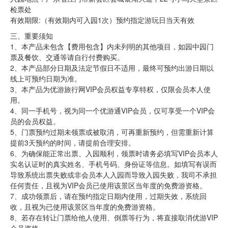
检票处
有效期限:（有效期内可入园1次）预约指定游玩日当天有效
三、重要须知
1、本产品未包含【费用包含】内未列明的其他项目，如园中园门
票及餐饮、交通等请自行付费购买。
2、本产品部分日期及法定节假日不适用，最终可预约出游日期以
线上可预约日期为准。
3、本产品为优游旅行网VIP会员权益专享特权，仅限会员本人使
用。
4、同一手机号，视为同一个优游通VIP会员，仅可享受一个VIP会
员的会员权益。
5、门票预约过期未领票或被取消，可再重新预约，但需重新计算
提前3天预约的时间，请提前合理安排。
6、为确保能正常出票、入园顺利，领票时请务必填写VIP会员本人
实名认证时的真实姓名、手机号码、身份证等信息。如填写有误而
导致系统出票失败或非会员本人入园而导致入园失败，我司不承担
任何责任，且视为VIP会员已使用该景区当年度的免费游资格。
7、成功领票后，请在预约指定日期内使用，过期失效，系统回
收，且视为已使用该景区当年度的免费游资格。
8、若存在转让门票给他人使用、倒票等行为，将直接取消优游VIP