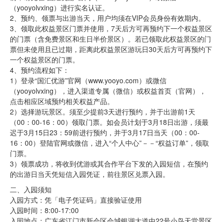
（yooyolvxing）进行实名认证。
2、预约、领票与出游当天，用户均须在VIP会员身份有效期内。
3、领取此权益景区门票并使用，7天后方可再预约下一个权益景区
的门票（含免费景区和生日半价景区）。若已领取此权益景区的门
票但未使用且已过期，距离此权益景区游玩日30天后方可再预约下
一个权益景区的门票。
4、预约流程如下：
1）登录“国汇优游”官网（www.yooyo.com）或微信
（yooyolvxing），进入渠道专属（微信）或权益首页（官网），
点击相应区域预约相关权益产品。
2）选择游玩景区。须至少提前3天进行预约，并于出游前1天
（00：00-16：00）领取门票。如会员计划于3月18日出游，须最
迟于3月15日23：59前进行预约，并于3月17日当天（00：00-
16：00）登陆官网或微信，进入“个人中心”－－“权益订单”，领取
门票。
3）领票成功，将收到优游或其合作平台下发的入园短信，在预约
的出游日当天凭短信入园凭证，前往景区兑票入园。
二、入园须知
入园方式：凭「电子凭证码」直接验证使用
入园时间：8:00-17:00
入园地点：广东省江门市新会区会城银湖大道中22号小鸟天堂景区