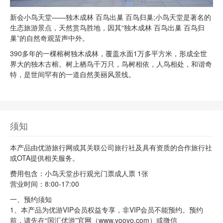
新会小鸟天堂——独木成林 百鸟出巢 百鸟归巢;小鸟天堂是著名的
生态旅游景点，天然赏鸟胜地，因其“独木成林 百鸟出巢 百鸟归
巢”的自然奇观蜚声中外。
390多年的一棵榕树独木成林，覆盖水面1万多平方米，形成全世
界大的独木古榕。树上栖鸟千万只，鸟树相依，人鸟相处，和谐奇
特，是世间罕有的一道自然美丽风景线。
须知
本产品由优游旅行网或其关联公司旅行社及具有资质的合作旅行社
或OTA提供相关服务。
费用包含：小鸟天堂步行观光门票成人票 1张
营业时间：8:00-17:00
一、预约须知
1、本产品为优游VIP会员权益专享，非VIP会员不能预约。预约
前，请先在“国汇优游”官网（www.yooyo.com）或微信