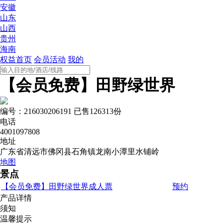
安徽
山东
山西
贵州
海南
权益首页
会员活动
我的
【会员免费】田野绿世界
编号：216030206191
已售126313份
电话
4001097808
地址
广东省清远市佛冈县石角镇龙南小潭里水铺岭
地图
景点
【会员免费】田野绿世界成人票
预约
产品详情
须知
温馨提示