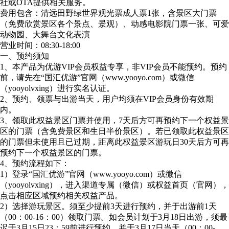
社或OTA提供相关服务。
费用包含：清远田野绿世界观光票成人票1张，含景区大门票
（免费欣赏景区各个景点、景观）、动感电影院门票一张、可爱
动物园、大舞台文化表演
营业时间：08:30-18:00
一、预约须知
1、本产品为优游VIP会员权益专享，非VIP会员不能预约。预约
前，请先在“国汇优游”官网（www.yooyo.com）或微信
（yooyolvxing）进行实名认证。
2、预约、领票与出游当天，用户均须在VIP会员身份有效期
内。
3、领取此权益景区门票并使用，7天后方可再预约下一个权益景
区的门票（含免费景区和生日半价景区）。若已领取此权益景区
的门票但未使用且已过期，距离此权益景区游玩日30天后方可再
预约下一个权益景区的门票。
4、预约流程如下：
1）登录“国汇优游”官网（www.yooyo.com）或微信
（yooyolvxing），进入渠道专属（微信）或权益首页（官网），
点击相应区域预约相关权益产品。
2）选择游玩景区。须至少提前3天进行预约，并于出游前1天
（00：00-16：00）领取门票。如会员计划于3月18日出游，须最
迟于3月15日23：59前进行预约，并于3月17日当天（00：00-