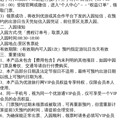
16：00）登陆官网或微信，进入“个人中心”－－“权益订单”，领
取门票。
3）领票成功，将收到优游或其合作平台下发的入园短信，在预
约的出游日当天凭短信入园凭证，前往景区兑票入园。
二、入园须知
入园方式:凭「携程订单号」取票入园
入园时间:08:30~18:00
入园地点:景区售票处
有效期限:（有效期内可入园1次）预约指定游玩日当天有效
三、重要须知
1、本产品未包含【费用包含】内未列明的其他项目，如园中园
门票及餐饮、交通等请自行付费购买。
2、本产品部分日期及法定节假日不适用，最终可预约出游日期
以线上可预约日期为准。
3、本产品为优游旅行网VIP会员权益专享特权，仅限会员本人
使用。
4、同一手机号，视为同一个优游通VIP会员，仅可享受一个VIP
会员的会员权益。
5、门票预约过期未领票或被取消，可再重新预约，但需重新计
算提前3天预约的时间，请提前合理安排。
6、为确保能正常出票、入园顺利，领票时请务必填写VIP会员