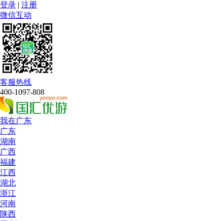
登录
|
注册
微信互动
客服热线
400-1097-808
我在广东
广东
湖南
广西
福建
江西
湖北
浙江
河南
陕西