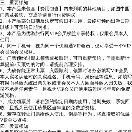
三、重要须知
1、本产品未包含【费用包含】内未列明的其他项目，如园中园
门票及餐饮、交通等请自行付费购买。
2、本产品部分日期及法定节假日不适用，最终可预约出游日期
以线上可预约日期为准。
3、本产品为优游旅行网VIP会员权益专享特权，仅限会员本人
使用。
4、同一手机号，视为同一个优游通VIP会员，仅可享受一个VIP
会员的会员权益。
5、门票预约过期未领票或被取消，可再重新预约，但需重新计
算提前3天预约的时间，请提前合理安排。
6、为确保能正常出票、入园顺利，领票时请务必填写VIP会员
本人实名认证时的真实姓名、手机号码、身份证等信息。如填写
有误而导致系统出票失败或非会员本人入园而导致入园失败，我
司不承担任何责任，且视为VIP会员已使用该景区当年度的免费
游资格。
7、成功领票后，请在预约指定日期内使用，过期失效，系统回
收，且视为已使用该景区当年度的免费游资格。
8、若存在转让门票给他人使用、倒票等行为，将直接取消优游
VIP会员资格。
四、发票须知