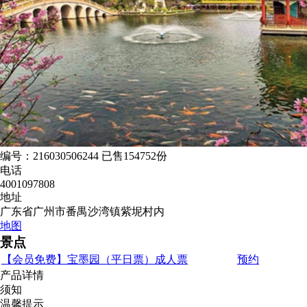
编号：216030506244
已售154752份
电话
4001097808
地址
广东省广州市番禺沙湾镇紫坭村内
地图
景点
【会员免费】宝墨园（平日票）成人票
预约
产品详情
须知
温馨提示