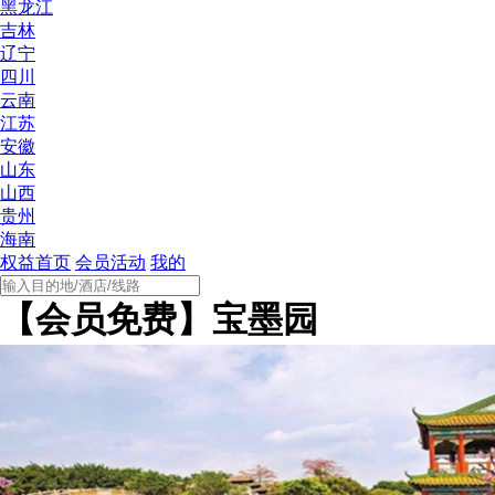
黑龙江
吉林
辽宁
四川
云南
江苏
安徽
山东
山西
贵州
海南
权益首页
会员活动
我的
【会员免费】宝墨园