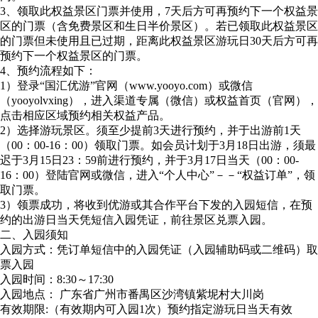
3、领取此权益景区门票并使用，7天后方可再预约下一个权益景
区的门票（含免费景区和生日半价景区）。若已领取此权益景区
的门票但未使用且已过期，距离此权益景区游玩日30天后方可再
预约下一个权益景区的门票。
4、预约流程如下：
1）登录“国汇优游”官网（www.yooyo.com）或微信
（yooyolvxing），进入渠道专属（微信）或权益首页（官网），
点击相应区域预约相关权益产品。
2）选择游玩景区。须至少提前3天进行预约，并于出游前1天
（00：00-16：00）领取门票。如会员计划于3月18日出游，须最
迟于3月15日23：59前进行预约，并于3月17日当天（00：00-
16：00）登陆官网或微信，进入“个人中心”－－“权益订单”，领
取门票。
3）领票成功，将收到优游或其合作平台下发的入园短信，在预
约的出游日当天凭短信入园凭证，前往景区兑票入园。
二、入园须知
入园方式：凭订单短信中的入园凭证（入园辅助码或二维码）取
票入园
入园时间：8:30～17:30
入园地点： 广东省广州市番禺区沙湾镇紫坭村大川岗
有效期限:（有效期内可入园1次）预约指定游玩日当天有效