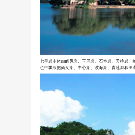
七星岩主体由阆风岩、玉屏岩、石室岩、天柱岩、
色带飘般把仙女湖、中心湖、波海湖、青莲湖和里