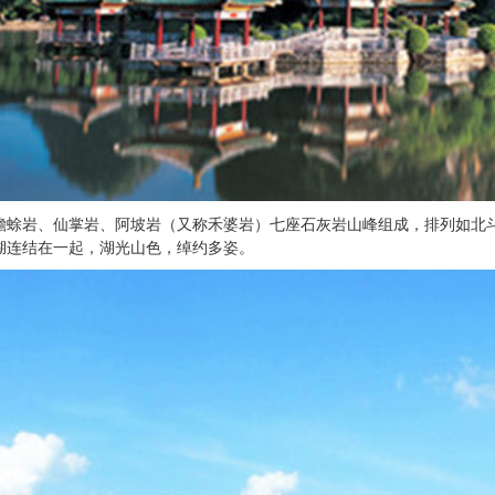
蟾蜍岩、仙掌岩、阿坡岩（又称禾婆岩）七座石灰岩山峰组成，排列如北斗
湖连结在一起，湖光山色，绰约多姿。