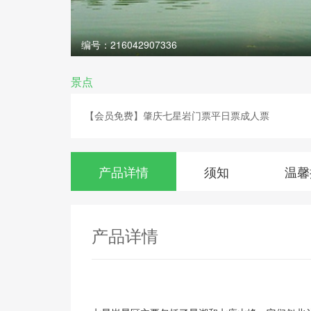
编号：216042907336
景点
【会员免费】肇庆七星岩门票平日票成人票
产品详情
须知
温馨
产品详情