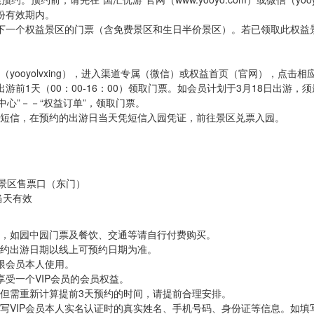
份有效期内。
约下一个权益景区的门票（含免费景区和生日半价景区）。若已领取此权益
或微信（yooyolvxing），进入渠道专属（微信）或权益首页（官网），点
前1天（00：00-16：00）领取门票。如会员计划于3月18日出游，须最
人中心”－－“权益订单”，领取门票。
园短信，在预约的出游日当天凭短信入园凭证，前往景区兑票入园。
景区售票口（东门）
日当天有效
目，如园中园门票及餐饮、交通等请自行付费购买。
预约出游日期以线上可预约日期为准。
仅限会员本人使用。
享受一个VIP会员的会员权益。
，但需重新计算提前3天预约的时间，请提前合理安排。
写VIP会员本人实名认证时的真实姓名、手机号码、身份证等信息。如