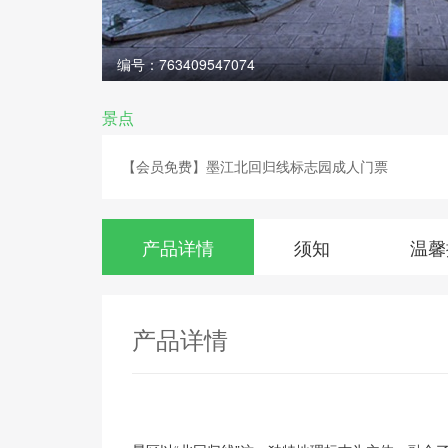
编号：763409547074
景点
【会员免费】墨江北回归线标志园成人门票
产品详情
须知
温馨
产品详情