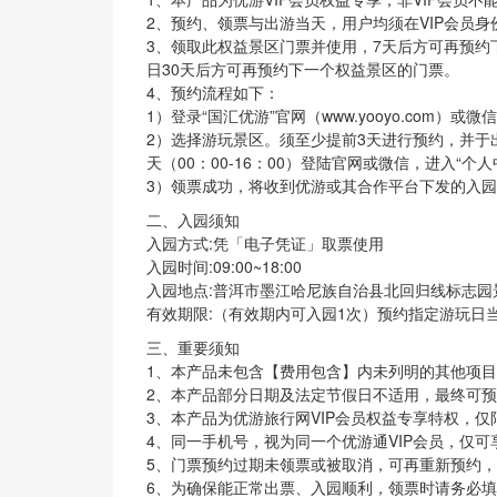
2、预约、领票与出游当天，用户均须在VIP会员身
3、领取此权益景区门票并使用，7天后方可再预
日30天后方可再预约下一个权益景区的门票。
4、预约流程如下：
1）登录“国汇优游”官网（www.yooyo.com）
2）选择游玩景区。须至少提前3天进行预约，并于出游
天（00：00-16：00）登陆官网或微信，进入“个
3）领票成功，将收到优游或其合作平台下发的入
二、入园须知
入园方式:凭「电子凭证」取票使用
入园时间:09:00~18:00
入园地点:普洱市墨江哈尼族自治县北回归线标志园
有效期限:（有效期内可入园1次）预约指定游玩
三、重要须知
1、本产品未包含【费用包含】内未列明的其他项
2、本产品部分日期及法定节假日不适用，最终可
3、本产品为优游旅行网VIP会员权益专享特权，
4、同一手机号，视为同一个优游通VIP会员，仅可
5、门票预约过期未领票或被取消，可再重新预约
6、为确保能正常出票、入园顺利，领票时请务必填