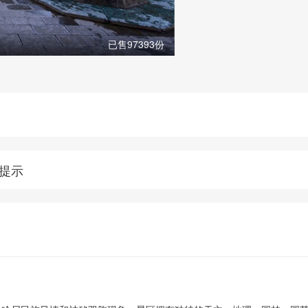
已售97393份
提示