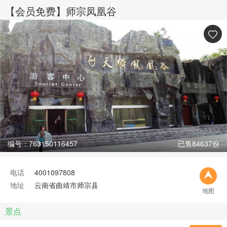
【会员免费】师宗凤凰谷
编号：763150116457
已售84637份
电话
4001097808
地址
云南省曲靖市师宗县
地图
景点