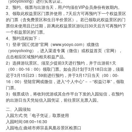
（yooyolvxing）进行实名认证。
2、预约、领票与出游当天，用户均须在VIP会员身份有效期内。
3、领取此权益景区门票并使用，7天后方可再预约下一个权益景区
的门票（含免费景区和生日半价景区）。若已领取此权益景区的门
票但未使用且已过期，距离此权益景区游玩日30天后方可再预约下
一个权益景区的门票。
4、预约流程如下：
1）登录“国汇优游”官网（www.yooyo.com）或微信
（yooyolvxing），进入渠道专属（微信）或权益首页（官网），
点击相应区域预约相关权益产品。
2）选择游玩景区。须至少提前3天进行预约，并于出游前1天
（00：00-16：00）领取门票。如会员计划于3月18日出游，须最
迟于3月15日23：59前进行预约，并于3月17日当天（00：00-
16：00）登陆官网或微信，进入“个人中心”－－“权益订单”，领取
门票。
3）领票成功，将收到优游或其合作平台下发的入园短信，在预约
的出游日当天凭短信入园凭证，前往景区兑票入园。
二、入园须知
入园方式:凭「电子凭证」取票使用
入园时间:08:00~16:30
入园地点:曲靖市师宗县凤凰谷景区检票口