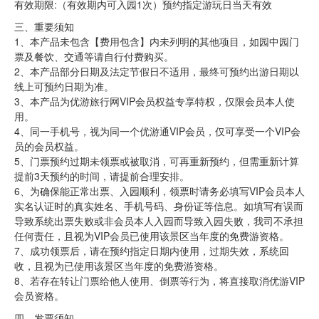
有效期限:（有效期内可入园1次）预约指定游玩日当天有效
三、重要须知
1、本产品未包含【费用包含】内未列明的其他项目，如园中园门
票及餐饮、交通等请自行付费购买。
2、本产品部分日期及法定节假日不适用，最终可预约出游日期以
线上可预约日期为准。
3、本产品为优游旅行网VIP会员权益专享特权，仅限会员本人使
用。
4、同一手机号，视为同一个优游通VIP会员，仅可享受一个VIP会
员的会员权益。
5、门票预约过期未领票或被取消，可再重新预约，但需重新计算
提前3天预约的时间，请提前合理安排。
6、为确保能正常出票、入园顺利，领票时请务必填写VIP会员本人
实名认证时的真实姓名、手机号码、身份证等信息。如填写有误而
导致系统出票失败或非会员本人入园而导致入园失败，我司不承担
任何责任，且视为VIP会员已使用该景区当年度的免费游资格。
7、成功领票后，请在预约指定日期内使用，过期失效，系统回
收，且视为已使用该景区当年度的免费游资格。
8、若存在转让门票给他人使用、倒票等行为，将直接取消优游VIP
会员资格。
四、发票须知