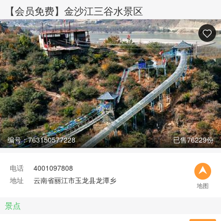
【会员免费】金沙江三谷水景区
编号：763150577228
已售76229份
电话
4001097808
地址
云南省丽江市玉龙县龙潭乡
地图
景点