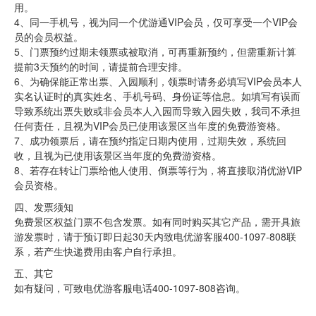
用。
4、同一手机号，视为同一个优游通VIP会员，仅可享受一个VIP会
员的会员权益。
5、门票预约过期未领票或被取消，可再重新预约，但需重新计算
提前3天预约的时间，请提前合理安排。
6、为确保能正常出票、入园顺利，领票时请务必填写VIP会员本人
实名认证时的真实姓名、手机号码、身份证等信息。如填写有误而
导致系统出票失败或非会员本人入园而导致入园失败，我司不承担
任何责任，且视为VIP会员已使用该景区当年度的免费游资格。
7、成功领票后，请在预约指定日期内使用，过期失效，系统回
收，且视为已使用该景区当年度的免费游资格。
8、若存在转让门票给他人使用、倒票等行为，将直接取消优游VIP
会员资格。
四、发票须知
免费景区权益门票不包含发票。如有同时购买其它产品，需开具旅
游发票时，请于预订即日起30天内致电优游客服400-1097-808联
系，若产生快递费用由客户自行承担。
五、其它
如有疑问，可致电优游客服电话400-1097-808咨询。