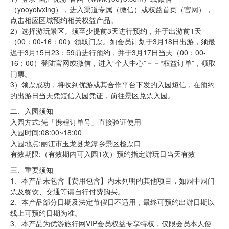
（yooyolvxing），进入渠道专属（微信）或权益首页（官网），
点击相应区域预约相关权益产品。
2）选择游玩景区。须至少提前3天进行预约，并于出游前1天
（00：00-16：00）领取门票。如会员计划于3月18日出游，须最
迟于3月15日23：59前进行预约，并于3月17日当天（00：00-
16：00）登陆官网或微信，进入“个人中心”－－“权益订单”，领取
门票。
3）领票成功，将收到优游或其合作平台下发的入园短信，在预约
的出游日当天凭短信入园凭证，前往景区兑票入园。
二、入园须知
入园方式:凭「携程订单号」直接验证使用
入园时间:08:00~18:00
入园地点:丽江市玉龙县龙潭乡景区检票口
有效期限:（有效期内可入园1次）预约指定游玩日当天有效
三、重要须知
1、本产品未包含【费用包含】内未列明的其他项目，如园中园门
票及餐饮、交通等请自行付费购买。
2、本产品部分日期及法定节假日不适用，最终可预约出游日期以
线上可预约日期为准。
3、本产品为优游旅行网VIP会员权益专享特权，仅限会员本人使