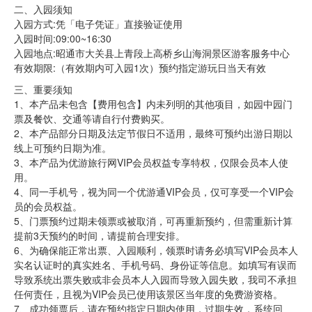
二、入园须知
入园方式:凭「电子凭证」直接验证使用
入园时间:09:00~16:30
入园地点:昭通市大关县上青段上高桥乡山海洞景区游客服务中心
有效期限:（有效期内可入园1次）预约指定游玩日当天有效
三、重要须知
1、本产品未包含【费用包含】内未列明的其他项目，如园中园门
票及餐饮、交通等请自行付费购买。
2、本产品部分日期及法定节假日不适用，最终可预约出游日期以
线上可预约日期为准。
3、本产品为优游旅行网VIP会员权益专享特权，仅限会员本人使
用。
4、同一手机号，视为同一个优游通VIP会员，仅可享受一个VIP会
员的会员权益。
5、门票预约过期未领票或被取消，可再重新预约，但需重新计算
提前3天预约的时间，请提前合理安排。
6、为确保能正常出票、入园顺利，领票时请务必填写VIP会员本人
实名认证时的真实姓名、手机号码、身份证等信息。如填写有误而
导致系统出票失败或非会员本人入园而导致入园失败，我司不承担
任何责任，且视为VIP会员已使用该景区当年度的免费游资格。
7、成功领票后，请在预约指定日期内使用，过期失效，系统回