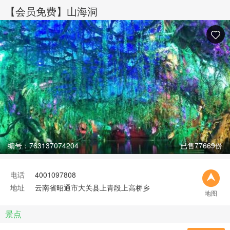
【会员免费】山海洞
编号：763137074204
已售77669份
电话
4001097808
地址
云南省昭通市大关县上青段上高桥乡
地图
景点