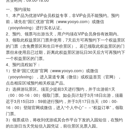
营业时间：09:00-18:00
一、预约须知
1、本产品为优游VIP会员权益专享，非VIP会员不能预约。预约
前，请先在“国汇优游”官网（www.yooyo.com）或微信
（yooyolvxing）进行实名认证。
2、预约、领票与出游当天，用户均须在VIP会员身份有效期内。
3、领取此权益景区门票并使用，7天后方可再预约下一个权益景区
的门票（含免费景区和生日半价景区）。若已领取此权益景区的门
票但未使用且已过期，距离此权益景区游玩日30天后方可再预约下
一个权益景区的门票。
4、预约流程如下：
1）登录“国汇优游”官网（www.yooyo.com）或微信
（yooyolvxing），进入渠道专属（微信）或权益首页（官网），
点击相应区域预约相关权益产品。
2）选择游玩景区。须至少提前3天进行预约，并于出游前1天
（00：00-16：00）领取门票。如会员计划于3月18日出游，须最
迟于3月15日23：59前进行预约，并于3月17日当天（00：00-
16：00）登陆官网或微信，进入“个人中心”－－“权益订单”，领取
门票。
3）领票成功，将收到优游或其合作平台下发的入园短信，在预约
的出游日当天凭短信入园凭证，前往景区兑票入园。