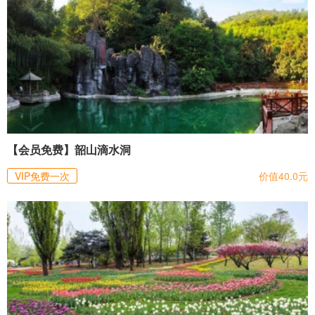
【会员免费】韶山滴水洞
VIP免费一次
价值40.0元