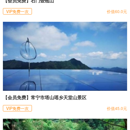
【会员免费】石门壶瓶山
VIP免费一次
价值60.0元
【会员免费】常宁市塔山瑶乡天堂山景区
VIP免费一次
价值45.0元