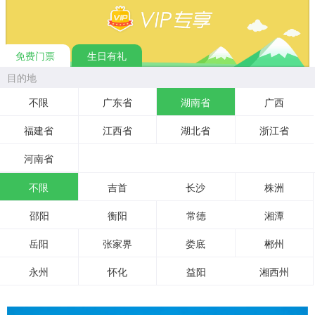
免费门票
生日有礼
目的地
不限
广东省
湖南省
广西
福建省
江西省
湖北省
浙江省
河南省
不限
吉首
长沙
株洲
邵阳
衡阳
常德
湘潭
岳阳
张家界
娄底
郴州
永州
怀化
益阳
湘西州