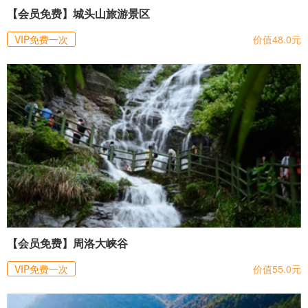
【会员免费】城头山旅游景区
VIP免费一次
价值48.0元
【会员免费】周洛大峡谷
VIP免费一次
价值55.0元