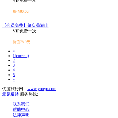
VIP免费一次
价值80.0元
【会员免费】肇庆鼎湖山
VIP免费一次
价值78.0元
«
1
(current)
2
3
4
5
»
优游旅行网
www.yooyo.com
意见反馈
服务热线:
联系我们
|
帮助中心
|
法律声明
|