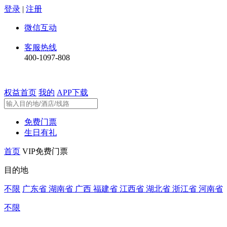
登录
|
注册
微信互动
客服热线
400-1097-808
权益首页
我的
APP下载
免费门票
生日有礼
首页
VIP免费门票
目的地
不限
广东省
湖南省
广西
福建省
江西省
湖北省
浙江省
河南省
不限