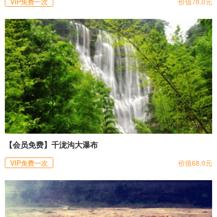
VIP免费一次
价值78.0元
【会员免费】千泷沟大瀑布
VIP免费一次
价值68.0元