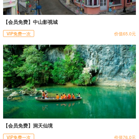
【会员免费】中山影视城
VIP免费一次
价值65.0元
【会员免费】洞天仙境
VIP免费一次
价值76.0元