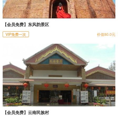
【会员免费】东风韵景区
VIP免费一次
价值80.0元
【会员免费】云南民族村