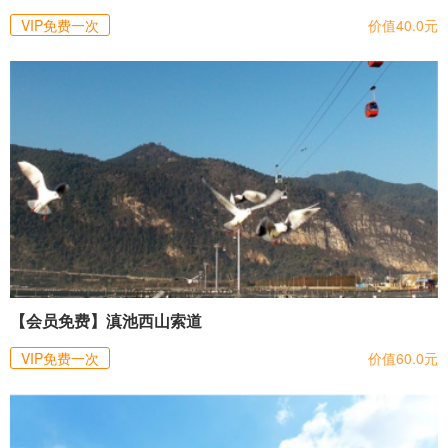
VIP免费一次
价值40.0元
【会员免费】滇池西山索道
VIP免费一次
价值60.0元