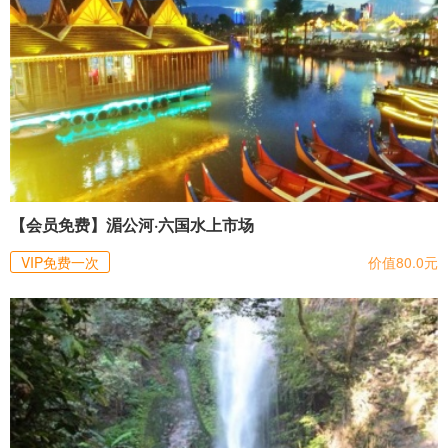
【会员免费】湄公河·六国水上市场
VIP免费一次
价值80.0元