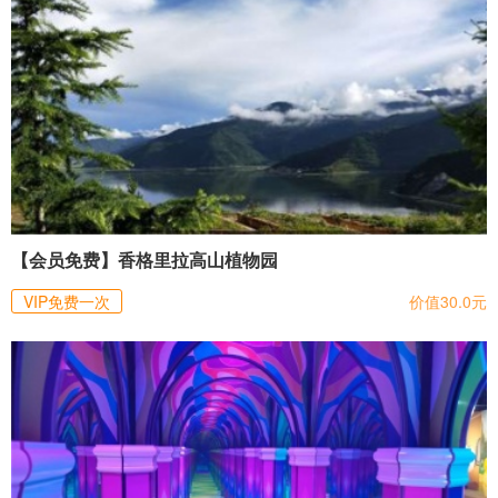
【会员免费】香格里拉高山植物园
VIP免费一次
价值30.0元