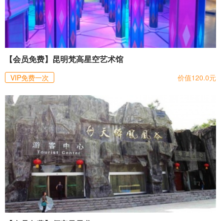
【会员免费】昆明梵高星空艺术馆
VIP免费一次
价值120.0元